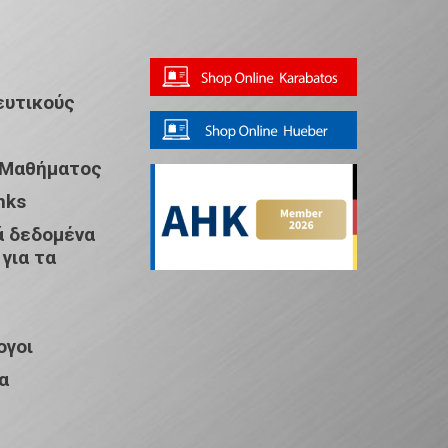
ευτικούς
 Μαθήματος
nks
 δεδομένα
 για τα
ογοι
α