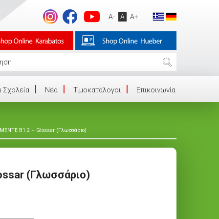
A-
A
A+
 Σχολεία
Νέα
Τιμοκατάλογοι
Επικοινωνία
ENTE B1.2 – Glossar (Γλωσσάριο)
ssar (Γλωσσάριο)