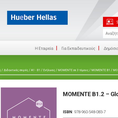
Η Eταιρεία
Για Εκπαιδευτικούς
Δημόσια
/
/
/
/
/
/
ή
Διδακτικές σειρές
A1 - B1
Ενήλικες
ΜΟΜΕΝΤΕ σε 3 τόμους
MOMENTE B1
MOM
MOMENTE B1.2 – Glo
ISBN
:
978-960-548-083-7