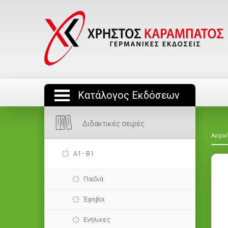
Κατάλογος Εκδόσεων
Διδακτικές σειρές
Αρχικ
A1 - B1
Παιδιά
Έφηβοι
Ενήλικες