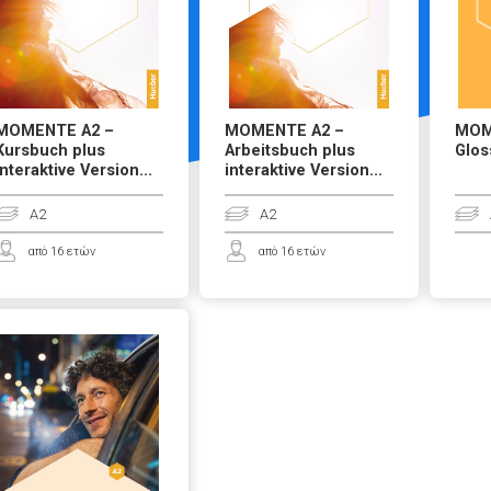
MOMENTE A2 –
MOMENTE A2 –
MOM
Kursbuch plus
Arbeitsbuch plus
Glos
interaktive Version...
interaktive Version...
A2
A2
από 16 ετών
από 16 ετών