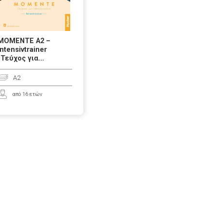
MOMENTE A2 –
Intensivtrainer
(Τεύχος για...
A2
από 16 ετών