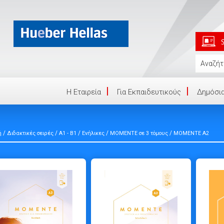
Η Eταιρεία
Για Εκπαιδευτικούς
Δημόσια
/
/
/
/
/
ή
Διδακτικές σειρές
A1 - B1
Ενήλικες
ΜΟΜΕΝΤΕ σε 3 τόμους
MOMENTE A2