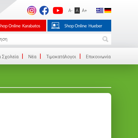
A-
A
A+
 Σχολεία
Νέα
Τιμοκατάλογοι
Επικοινωνία