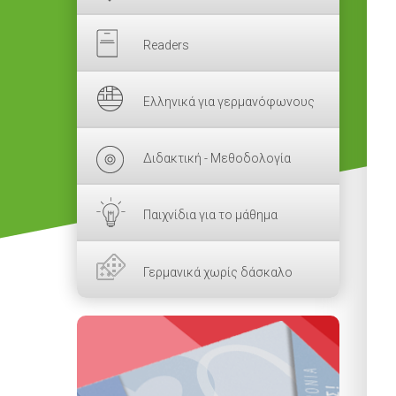
Readers
Ελληνικά για γερμανόφωνους
Διδακτική - Μεθοδολογία
Παιχνίδια για το μάθημα
Γερμανικά χωρίς δάσκαλο