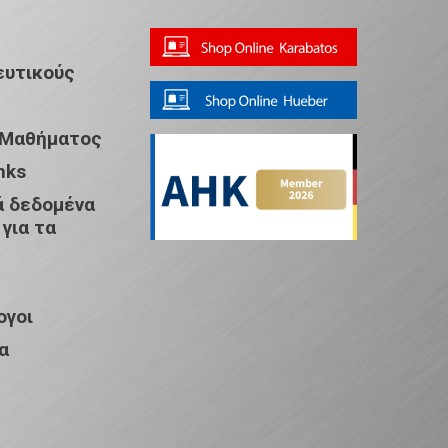
ευτικούς
 Μαθήματος
nks
 δεδομένα
 για τα
ογοι
α