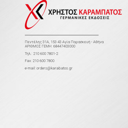
Πεντέλης 31Α, 153 43 Αγία Παρασκευή - Αθήνα
ΑΡΙΘΜΟΣ ΓΕΜΗ: 68447403000
Τηλ.: 210 600 7801-2
Fax: 210 600 7800
e-mail:
orders@karabatos.gr