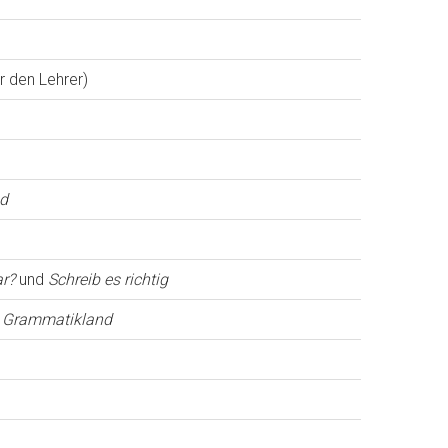
 den Lehrer)
d
ar?
und
Schreib es richtig
ins Grammatikland