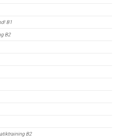
nd! B1
ng B2
tiktraining B2