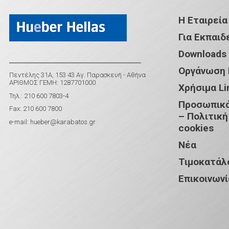
Η Εταιρεία
Για Εκπαιδ
Downloads
Οργάνωση
Πεντέλης 31Α, 153 43 Αγ. Παρασκευή - Αθήνα
ΑΡΙΘΜΟΣ ΓΕΜΗ: 1287701000
Χρήσιμα Li
Τηλ.: 210 600 7803-4
Προσωπικά
Fax: 210 600 7800
– Πολιτική
e-mail:
hueber@karabatos.gr
cookies
Νέα
Τιμοκατάλ
Επικοινωνί