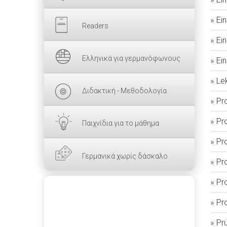
Ei
Readers
Ei
Ελληνικά για γερμανόφωνους
Ei
Le
Διδακτική - Μεθοδολογία
Pr
Pr
Παιχνίδια για το μάθημα
Pr
Γερμανικά χωρίς δάσκαλο
Pr
Pr
Pr
Pr