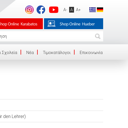
A-
A
A+
 Σχολεία
Νέα
Τιμοκατάλογοι
Επικοινωνία
 den Lehrer)