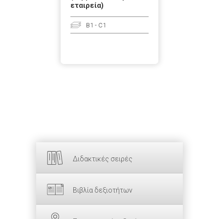
εταιρεία)
Β1 - C1
Διδακτικές σειρές
Βιβλία δεξιοτήτων