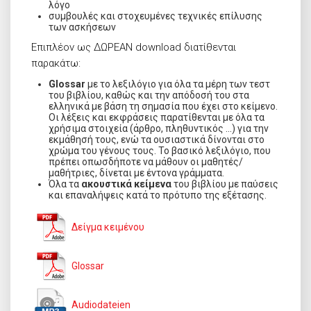
λόγο
συμβουλές και στοχευμένες τεχνικές επίλυσης
των ασκήσεων
Επιπλέον ως ΔΩΡΕΑΝ download διατίθενται
παρακάτω:
Glossar
με το λεξιλόγιο για όλα τα μέρη των τεστ
του βιβλίου, καθώς και την απόδοσή του στα
ελληνικά με βάση τη σημασία που έχει στο κείμενο.
Οι λέξεις και εκφράσεις παρατίθενται με όλα τα
χρήσιμα στοιχεία (άρθρο, πληθυντικός …) για την
εκμάθησή τους, ενώ τα ουσιαστικά δίνονται στο
χρώμα του γένους τους. Το βασικό λεξιλόγιο, που
πρέπει οπωσδήποτε να μάθουν οι μαθητές/
μαθήτριες, δίνεται με έντονα γράμματα.
Όλα τα
ακουστικά κείμενα
του βιβλίου με παύσεις
και επαναλήψεις κατά το πρότυπο της εξέτασης.
Δείγμα κειμένου
Glossar
Audiodateien