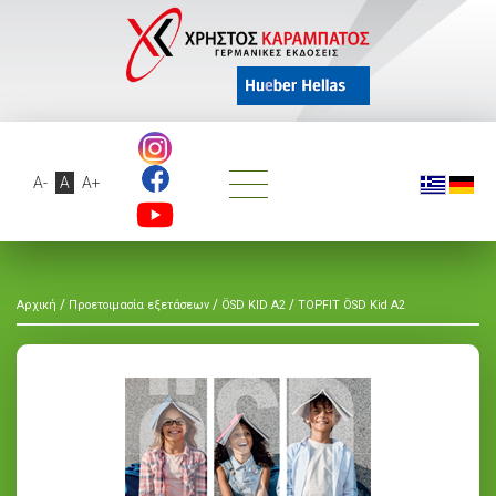
A-
A
A+
/
/
/
Αρχική
Προετοιμασία εξετάσεων
ÖSD KID A2
TOPFIT ÖSD Kid A2