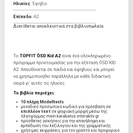
Ηλικίες
:
Έφηβοι
Επίπεδο
:
A2
Διατίθεται αποκλειστικά στα βιβλιοπωλεία
Το
TOPFIT ÖSD Kid
A2
είναι ένα ολοκληρωμένο
πρόγραμμα προετοιμασίας για την εξέταση ÖSD KID
A2. Απευθύνεται σε παιδιά και έφηβους και μπορεί
να χρησιμοποιηθεί παράλληλα με κάθε διδακτική
σειρά γι’ αυτές τις ηλικίες.
Το βιβλίο περιέχει:
10 πλήρη
Modelltests
μοναδικό προσωπικό κωδικό για πρόσβαση σε
επιπλέον τεστ
σε ψηφιακή μορφή μέσω της
πλατφόρμας mein.karabatos-interaktiv.gr
πρόσθετες ασκήσεις για την επανάληψη και
εμπέδωση του λεξιλογίου και της γραμματικής
χρήσιμες εκφράσεις για τον γραπτό και προφορικό