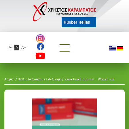
A-
A
A+
/
/
/
Αρχική
Βιβλία δεξιοτήτων
Λεξιλόγιο
Zwischendurch mal … Wortschatz