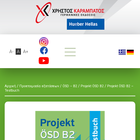
A-
A
A+
/
/
/
/
Αρχική
Προετοιμασία εξετάσεων
ÖSD – B2
Projekt ÖSD B2
Projekt ÖSD B2 –
Testbuch