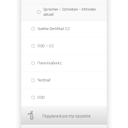
Sprechen − Schreiben − Mitreden
aktuell
Goethe-Zertifikat C2
ÖSD – C2
Πανελλαδικές
TestDaF
DSD
Γερμανικά για την εργασία