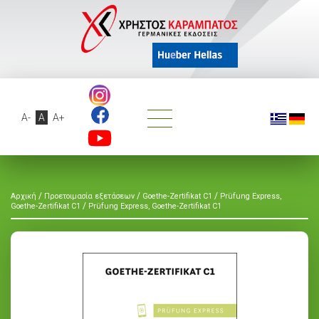
A-
A
A+
/
/
/
Αρχική
Προετοιμασία εξετάσεων
Goethe-Zertifikat C1
Prüfung Express,
/
Goethe-Zertifikat C1
Prüfung Express, Goethe-Zertifikat C1