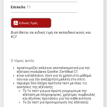
Επίπεδο
:
Γ1
Ειδικές Τιμές
Διατίθεται σε ειδική τιμή σε εκπαιδευτικούς και
ΚΞΓ
Ο τόμος αυτός
προετοιμάζει απλά και αποτελεσματικά για την
εξέταση modulares Goethe-Zertifikat C1
είναι κατάλληλος τόσο για τη χρήση στο μάθημα
όσο και για την ανεξάρτητη μελέτη στο σπίτι
περιέχει δύο πλήρη πρότυπα τεστ με όλες τις
ασκήσεις της εξέτασης:
Το 1
ο
τεστ για μια πρώτη γνωριμία με την
εξέταση με πληροφορίες, χρήσιμες συμβουλές
και έξυπνες προτάσεις για την κάθε ενότητα
Το 2
ο
τεστ για προσομοίωση της εξέτασης