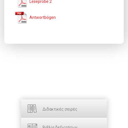
Leseprobe 2
Antwortbögen
Διδακτικές σειρές
Βιβλία δεξιοτήτων