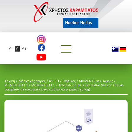
A-
A
A+
/
/
/
/
/
Αρχική
Διδακτικές σειρές
A1 - B1
Ενήλικες
MOMENTE σε 6 τόμους
/
MOMENTE A1.1
MOMENTE A1.1 – Arbeitsbuch plus interaktive Version (Βιβλίο
ασκήσεων με ενσωματωμένο κωδικό για ψηφιακή χρήση)