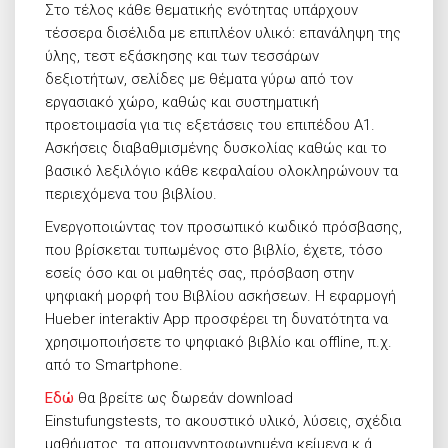
Στο τέλος κάθε θεματικής ενότητας υπάρχουν
τέσσερα δισέλιδα με επιπλέον υλικό: επανάληψη της
ύλης, τεστ εξάσκησης και των τεσσάρων
δεξιοτήτων, σελίδες με θέματα γύρω από τον
εργασιακό χώρο, καθώς και συστηματική
προετοιμασία για τις εξετάσεις του επιπέδου Α1.
Ασκήσεις διαβαθμισμένης δυσκολίας καθώς και το
βασικό λεξιλόγιο κάθε κεφαλαίου ολοκληρώνουν τα
περιεχόμενα του βιβλίου.
Ενεργοποιώντας τον προσωπικό κωδικό πρόσβασης,
που βρίσκεται τυπωμένος στο βιβλίο, έχετε, τόσο
εσείς όσο και οι μαθητές σας, πρόσβαση στην
ψηφιακή μορφή του Βιβλίου ασκήσεων. Η εφαρμογή
Hueber interaktiv App προσφέρει τη δυνατότητα να
χρησιμοποιήσετε το ψηφιακό βιβλίο και offline, π.χ.
από το Smartphone.
Εδώ
θα βρείτε ως δωρεάν download
Einstufungstests, το ακουστικό υλικό, λύσεις, σχέδια
μαθήματος, τα απομαγνητοφωνημένα κείμενα κ.ά.