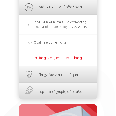
Διδακτική - Μεθοδολογία
Ohnɘ Flɘiß kɘin Prɘis – Διδάσκοντας
Γερμανικά σε μαθητές με ΔΥΣΛΕΞΙΑ
Qualifiziert unterrichten
Prüfungsziele, Testbeschreibung
Παιχνίδια για το μάθημα
Γερμανικά χωρίς δάσκαλο