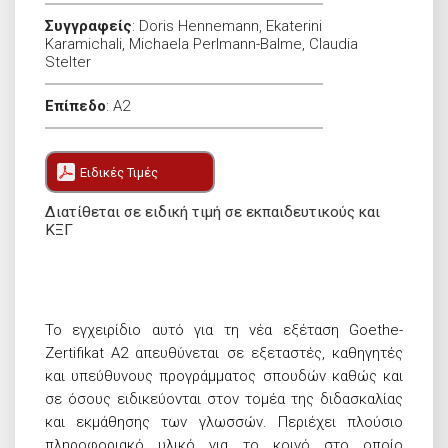
Συγγραφείς
:
Doris Hennemann, Ekaterini
Karamichali, Michaela Perlmann-Balme, Claudia
Stelter
Επίπεδο
:
A2
Ειδικές Τιμές
Διατίθεται σε ειδική τιμή σε εκπαιδευτικούς και
ΚΞΓ
Το εγχειρίδιο αυτό για τη νέα εξέταση Goethe-
Zertifikat A2 απευθύνεται σε εξεταστές, καθηγητές
και υπεύθυνους προγράμματος σπουδών καθώς και
σε όσους ειδικεύονται στον τομέα της διδασκαλίας
και εκμάθησης των γλωσσών. Περιέχει πλούσιο
πληροφοριακό υλικό για το κοινό στο οποίο