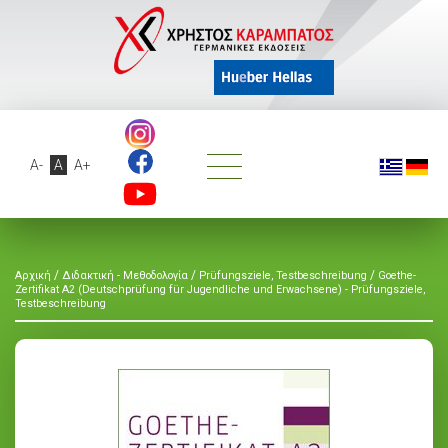
A-
A
A+
/
/
/
Αρχική
Διδακτική - Μεθοδολογία
Prüfungsziele, Testbeschreibung
Goethe-
Zertifikat A2 (Deutschprüfung für Jugendliche und Erwachsene) - Prüfungsziele,
Testbeschreibung