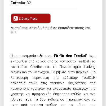
Επίπεδο
:
B2
Ειδικές Τιμές
Διατίθεται σε ειδική τιμή σε εκπαιδευτικούς και
ΚΞΓ
Η προετοιμασία εξέτασης
Fit für den TestDaF
έχει
εκπονηθεί από κοινού από το Ινστιτούτο TestDaF, το
Ινστιτούτο Goethe και το Πανεπιστήμιο Ludwig
Maximilian του Μονάχου. Το βιβλίο αυτό περιέχει μία
λεπτομερή περιγραφή της εξέτασης TestDaF,
ασκήσεις πάνω στις τέσσερις δεξιότητες: της
κατανόησης γραπτών και ακουστικών κειμένων, της
γραπτής και προφορικής έκφρασης καθώς και ένα
πλήρες τεστ. Τα δύο ένθετα cd περιέχουν όλα τα
ακουστικά κείμενα καθώς και το μέρος της