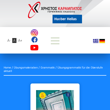
A-
A
A+
/
/
/
Home
Übungsmaterialien
Grammatik
Übungsgrammatik für die Oberstufe
aktuell