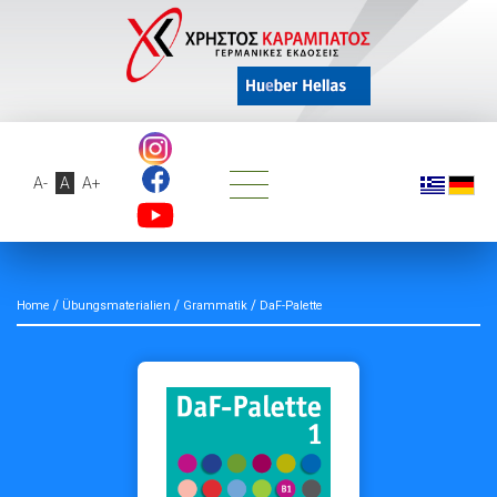
A-
A
A+
/
/
/
Home
Übungsmaterialien
Grammatik
DaF-Palette