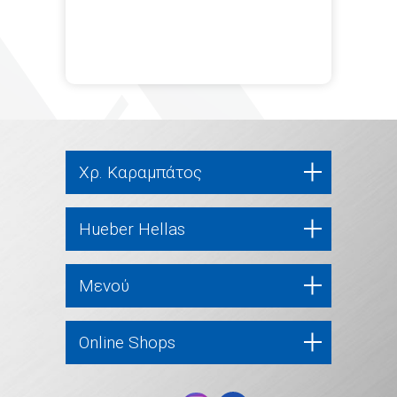
Χρ. Καραμπάτος
Hueber Hellas
Μενού
Online Shops