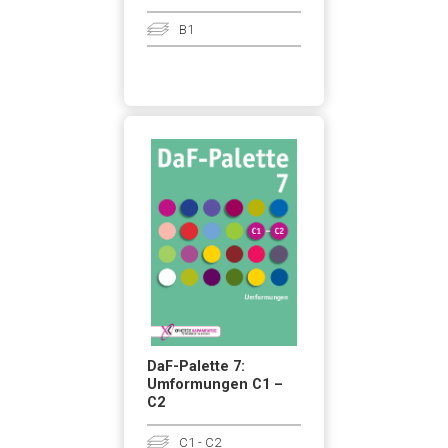
B1
DaF-Palette 7:
Umformungen C1 –
C2
C1 - C2