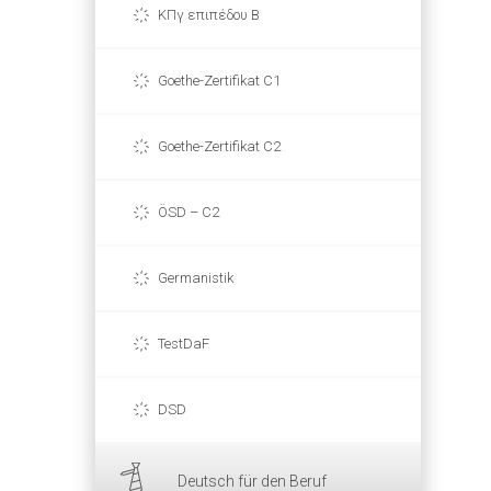
ΚΠγ επιπέδου Β
Goethe-Zertifikat C1
Goethe-Zertifikat C2
ÖSD – C2
Germanistik
TestDaF
DSD
Deutsch für den Beruf