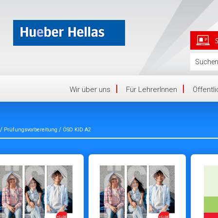
Wir über uns
Für LehrerInnen
Öffentl
/
/
Prüfungsvorbereitung
ÖSD KID A2