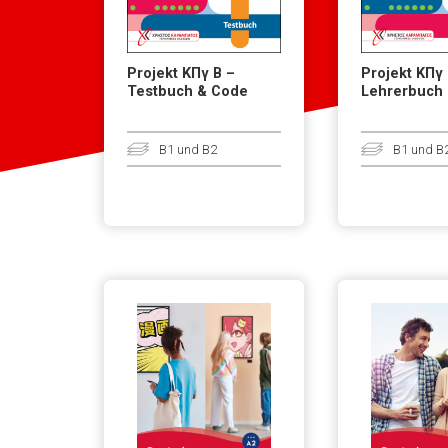
Projekt ΚΠγ Β –
Projekt ΚΠγ 
Testbuch & Code
Lehrerbuch
B1 und B2
B1 und B