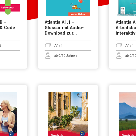
Β –
Atlantia A1.1 –
Atlantia A
 & Code
Glossar mit Audio-
Arbeitsbu
Download zur...
interakti
2
A1/1
A1/1
ab 9/10 Jahren
ab 9/1