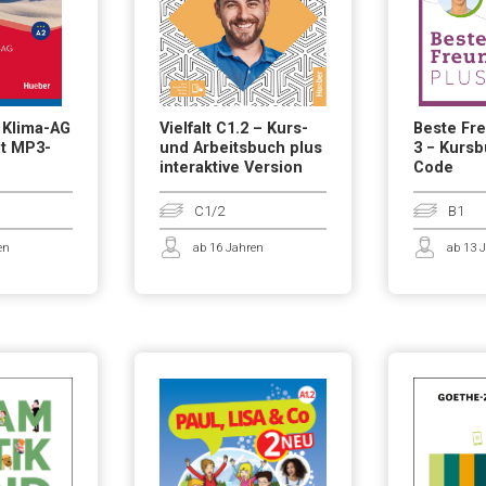
 Klima-AG
Vielfalt C1.2 – Kurs-
Beste Fr
it MP3-
und Arbeitsbuch plus
3 − Kursb
interaktive Version
Code
C1/2
B1
en
ab 16 Jahren
ab 13 