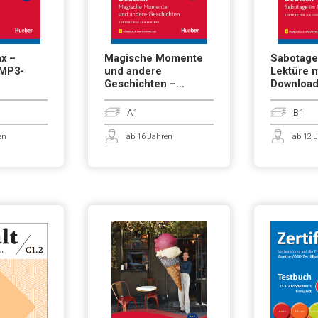
ax –
Magische Momente
Sabotage
 MP3-
und andere
Lektüre 
Geschichten –...
Downloa
A1
B1
en
ab 16 Jahren
ab 12 