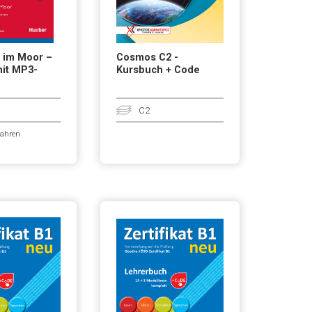
 im Moor –
Cosmos C2 -
mit MP3-
Kursbuch + Code
d
C2
Jahren