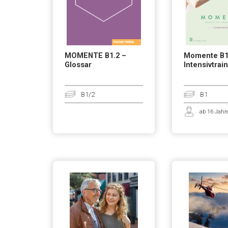
MOMENTE B1.2 –
Momente B1
Glossar
Intensivtrai
B1/2
B1
ab 16 Jahr