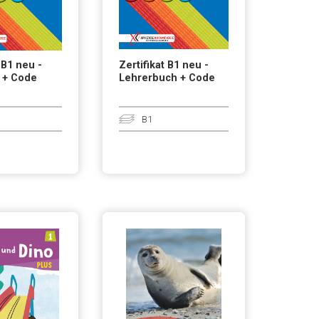
 B1 neu -
Zertifikat B1 neu -
 + Code
Lehrerbuch + Code
B1