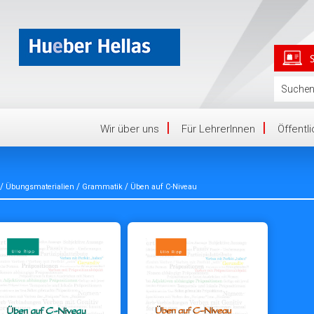
Wir über uns
Für LehrerInnen
Öffentl
/
/
/
Übungsmaterialien
Grammatik
Üben auf C-Niveau