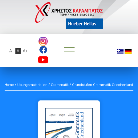
A-
A
A+
/
/
/
Home
Übungsmaterialien
Grammatik
Grundstufen-Grammatik Griechenland