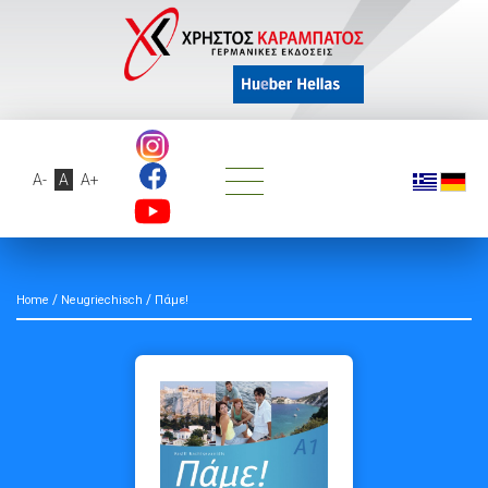
A-
A
A+
/
/
Home
Neugriechisch
Πάμε!