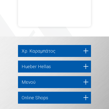
Χρ. Καραμπάτος
Hueber Hellas
Μενού
Online Shops