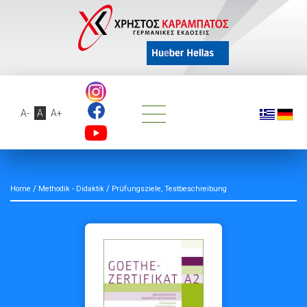
A-
A
A+
/
/
Home
Methodik - Didaktik
Prüfungsziele, Testbeschreibung