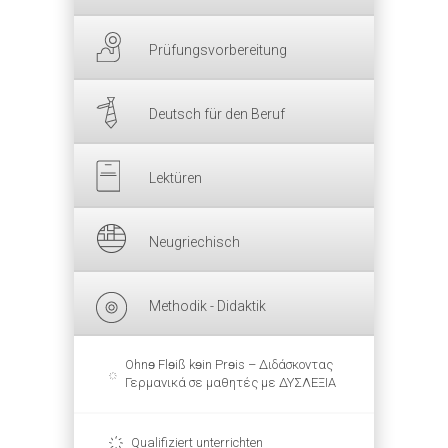
Prüfungsvorbereitung
Deutsch für den Beruf
Lektüren
Neugriechisch
Methodik - Didaktik
Ohnɘ Flɘiß kɘin Prɘis – Διδάσκοντας
Γερμανικά σε μαθητές με ΔΥΣΛΕΞΙΑ
Qualifiziert unterrichten