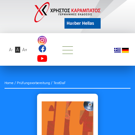
A-
A
A+
/
/
Home
Prüfungsvorbereitung
TestDaF