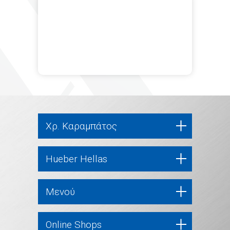
Χρ. Καραμπάτος
Hueber Hellas
Μενού
Online Shops