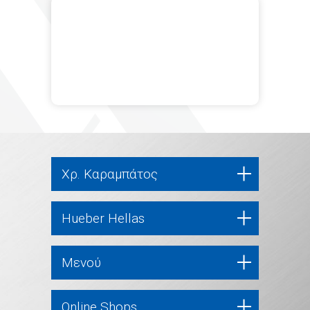
Χρ. Καραμπάτος
Hueber Hellas
Μενού
Online Shops