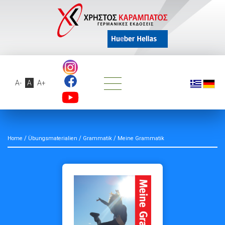
A-
A
A+
/
/
/
Home
Übungsmaterialien
Grammatik
Meine Grammatik