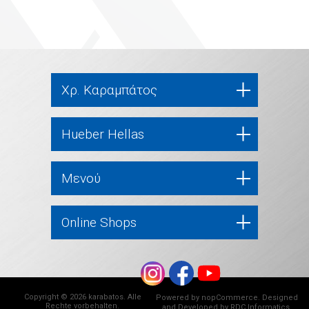
Χρ. Καραμπάτος
Hueber Hellas
Μενού
Online Shops
Copyright © 2026 karabatos. Alle
Powered by
nopCommerce
. Designed
Rechte vorbehalten.
and Developed by
RDC Informatics
.