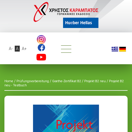
A-
A
A+
/
/
/
/
Home
Prüfungsvorbereitung
Goethe-Zertifikat B2
Projekt B2 neu
Projekt B2
neu - Testbuch