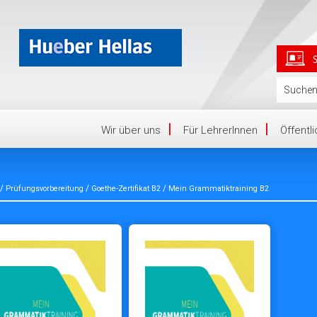
Wir über uns
Für LehrerInnen
Öffentl
/
/
/
Prüfungsvorbereitung
Goethe-Zertifikat B2
Mein Grammatiktraining B2