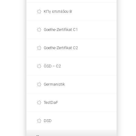
ΚΠγ επιπέδου Β
Goethe-Zertifikat C1
Goethe-Zertifikat C2
ÖSD – C2
Germanistik
TestDaF
DSD