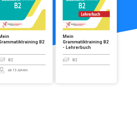
Mein
Mein
Grammatiktraining B2
Grammatiktraining B2
- Lehrerbuch
B2
B2
ab 13 Jahren