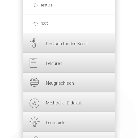
TestDaF
DSD
Deutsch für den Beruf
Lektüren
Neugriechisch
Methodik - Didaktik
Lernspiele