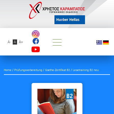
A-
A
A+
/
/
/
Home
Prüfungsvorbereitung
Goethe-Zertifikat B2
Lesetraining B2 neu