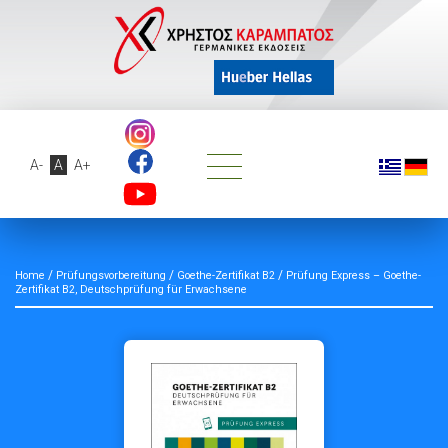
A-
A
A+
/
/
/
Home
Prüfungsvorbereitung
Goethe-Zertifikat B2
Prüfung Express – Goethe-
Zertifikat B2, Deutschprüfung für Erwachsene