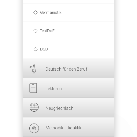
Germanistik
TestDaF
DSD
Deutsch für den Beruf
Lektüren
Neugriechisch
Methodik - Didaktik