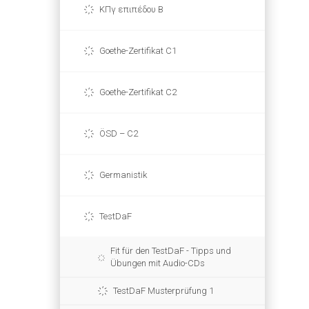
ΚΠγ επιπέδου Β
Goethe-Zertifikat C1
Goethe-Zertifikat C2
ÖSD – C2
Germanistik
TestDaF
Fit für den TestDaF - Tipps und
Übungen mit Audio-CDs
TestDaF Musterprüfung 1