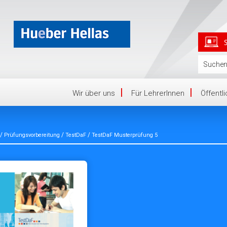
Wir über uns
Für LehrerInnen
Öffentl
/
/
/
Prüfungsvorbereitung
TestDaF
TestDaF Musterprüfung 5