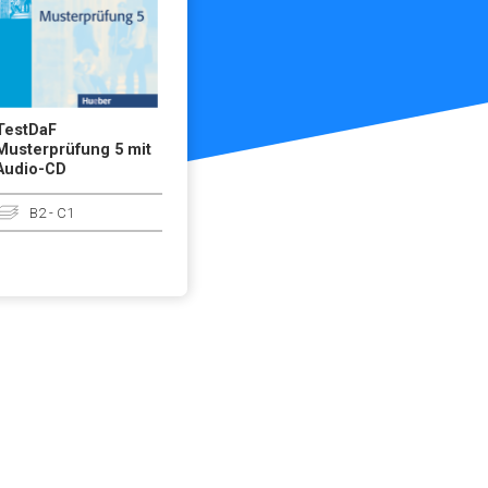
TestDaF
Musterprüfung 5 mit
Audio-CD
B2 - C1