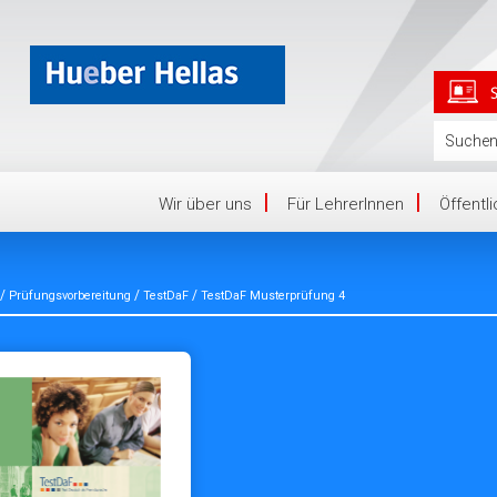
Wir über uns
Für LehrerInnen
Öffentl
/
/
/
Prüfungsvorbereitung
TestDaF
TestDaF Musterprüfung 4