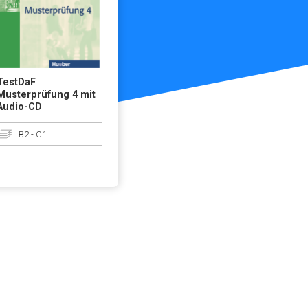
TestDaF
Musterprüfung 4 mit
Audio-CD
B2 - C1