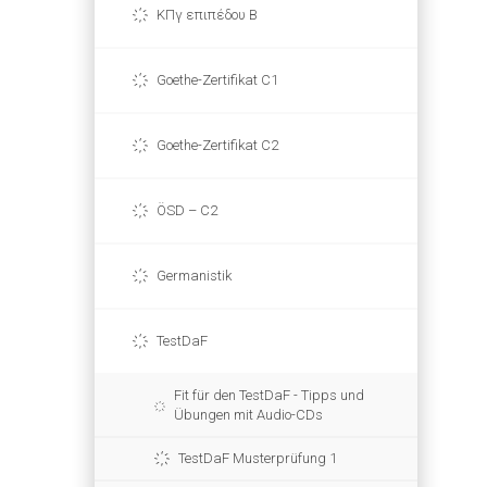
ΚΠγ επιπέδου Β
Goethe-Zertifikat C1
Goethe-Zertifikat C2
ÖSD – C2
Germanistik
TestDaF
Fit für den TestDaF - Tipps und
Übungen mit Audio-CDs
TestDaF Musterprüfung 1