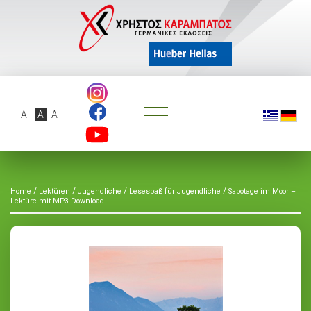
A-
A
A+
/
/
/
/
Home
Lektüren
Jugendliche
Lesespaß für Jugendliche
Sabotage im Moor –
Lektüre mit MP3-Download