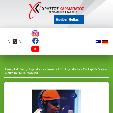
A-
A
A+
/
/
/
/
Home
Lektüren
Jugendliche
Lesespaß für Jugendliche
Ein Rap für Maja –
Lektüre mit MP3-Download