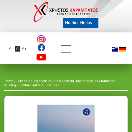
A-
A
A+
/
/
/
/
Home
Lektüren
Jugendliche
Lesespaß für Jugendliche
Gefährlicher
Ausflug – Lektüre mit MP3-Download