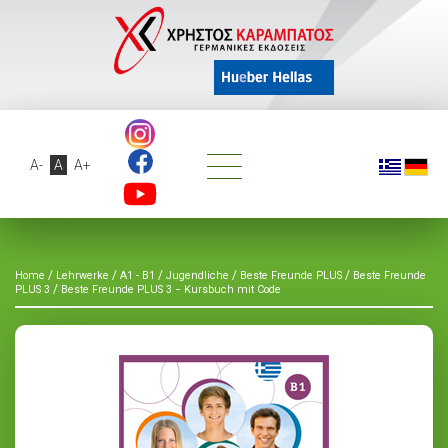
A-
A
A+
/
/
/
/
/
Home
Lehrwerke
A1 - B1
Jugendliche
Beste Freunde PLUS
Beste Freunde
/
PLUS 3
Beste Freunde PLUS 3 − Kursbuch mit Code