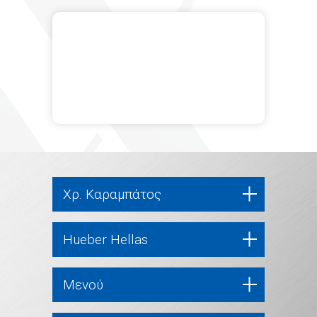
Χρ. Καραμπάτος
Hueber Hellas
Μενού