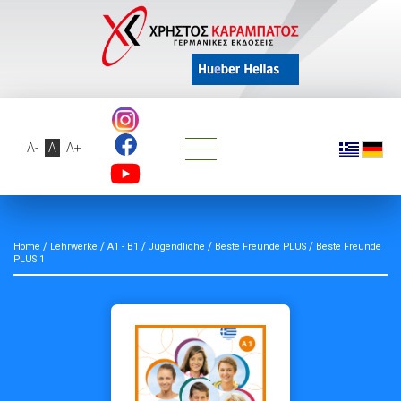
A-
A
A+
/
/
/
/
/
Home
Lehrwerke
A1 - B1
Jugendliche
Beste Freunde PLUS
Beste Freunde
PLUS 1