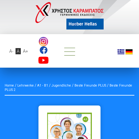
A-
A
A+
/
/
/
/
/
Home
Lehrwerke
A1 - B1
Jugendliche
Beste Freunde PLUS
Beste Freunde
PLUS 2