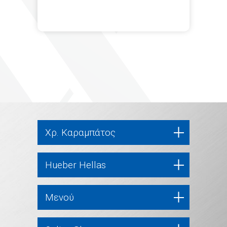
Χρ. Καραμπάτος
Hueber Hellas
Μενού