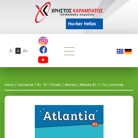
A-
A
A+
/
/
/
/
/
/
Home
Lehrwerke
A1 - B1
Kinder
Atlantia
Atlantia A1.1
Für Lehrende