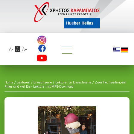
A-
A
A+
/
/
/
/
Home
Lektüren
Erwachsene
Lektüre für Erwachsene
Zwei Hochzeiten, ein
Ritter und viel Eis - Lektüre mit MP3-Download