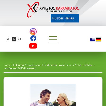
A-
A
A+
/
/
/
/
Home
Lektüren
Erwachsene
Lektüre für Erwachsene
Yulia und Max –
Lektüre mit MP3-Download