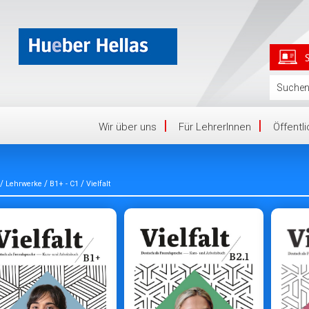
Wir über uns
Für LehrerInnen
Öffentl
/
/
/
Lehrwerke
B1+ - C1
Vielfalt