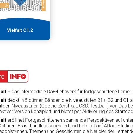
Vielfalt C1.2
falt
– das intermediale DaF-Lehrwerk für fortgeschrittene Lerner
falt
deckt in 5 dünnen Bänden die Niveaustufen B1+, B2 und C1 ab
iligen Niveaustufen (Goethe-Zertifikat, ÖSD, TestDaF) vor. Das Leh
raktiver Version konzipiert und bietet per Aktivierung des Startco
falt
eröffnet Fortgeschrittenen spannende Perspektiven auf unter
Kulturen. Es ist handlungsorientiert und bereitet auf Alltag, Stud
agonist/innen, Themen und Geschichten die Neugier der Lernenden