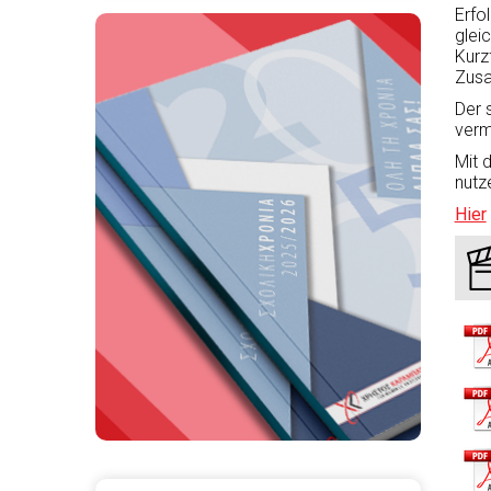
Erfo
glei
Kurz
Zusa
Der 
verm
Mit 
nutz
Hier