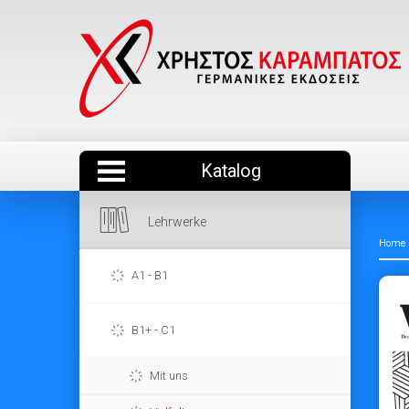
Katalog
Lehrwerke
Home
A1 - B1
B1+ - C1
Mit uns