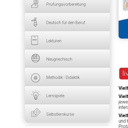
Prüfungsvorbereitung
Deutsch für den Beruf
Lektüren
Neugriechisch
Methodik - Didaktik
Viel
Lernspiele
Viel
jewe
inte
Selbstlernkurse
Viel
und 
Prot