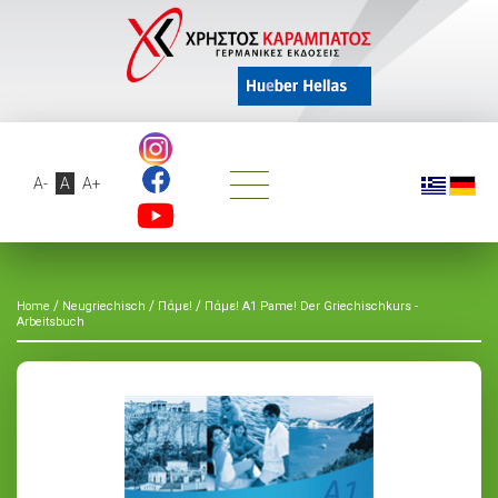
A-
A
A+
/
/
/
Home
Neugriechisch
Πάμε!
Πάμε! A1 Pame! Der Griechischkurs -
Arbeitsbuch