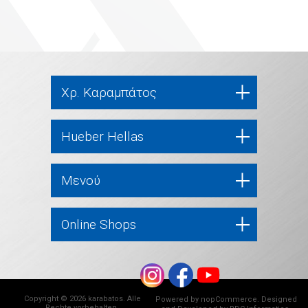
Χρ. Καραμπάτος
Hueber Hellas
Μενού
Online Shops
Copyright © 2026 karabatos. Alle
Powered by
nopCommerce
. Designed
Rechte vorbehalten.