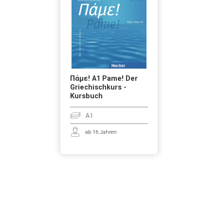
Πάμε! A1 Pame! Der
Griechischkurs -
Kursbuch
A1
ab 16 Jahren