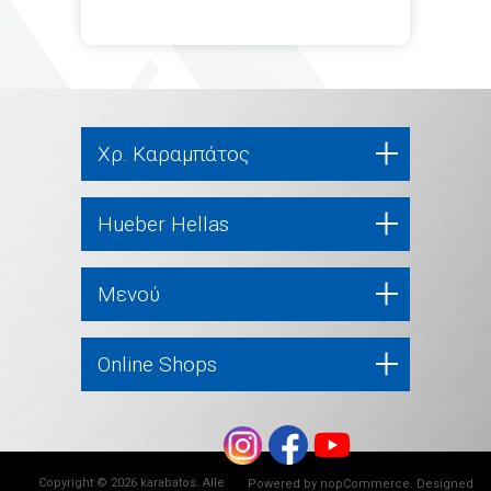
Χρ. Καραμπάτος
Hueber Hellas
Μενού
Online Shops
Copyright © 2026 karabatos. Alle
Powered by
nopCommerce
. Designed