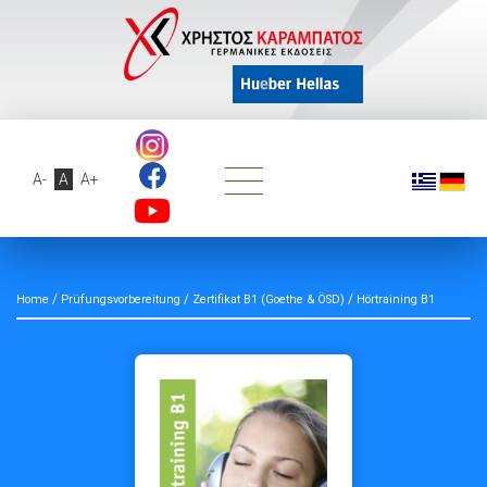
A-
A
A+
/
/
/
Home
Prüfungsvorbereitung
Zertifikat B1 (Goethe & ÖSD)
Hörtraining B1