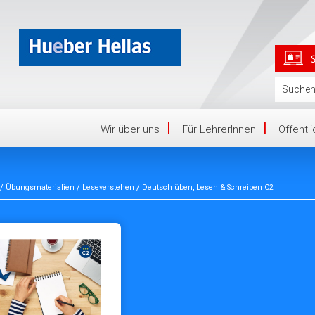
Wir über uns
Für LehrerInnen
Öffentl
/
/
/
Übungsmaterialien
Leseverstehen
Deutsch üben, Lesen & Schreiben C2