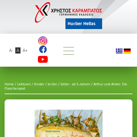
A-
A
A+
/
/
/
/
/
Home
Lektüren
Kinder
bi:libri
bilibri - ab 5 Jahren
Arthur und Anton: Die
Flaschenpost