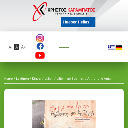
A-
A
A+
/
/
/
/
/
Home
Lektüren
Kinder
bi:libri
bilibri - ab 5 Jahren
Arthur und Anton