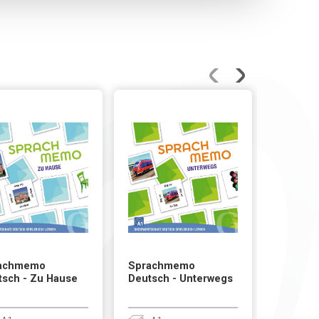
achmemo
Sprachmemo
Sprach
tsch - Zu Hause
Deutsch - Unterwegs
Deutsch
Mensch