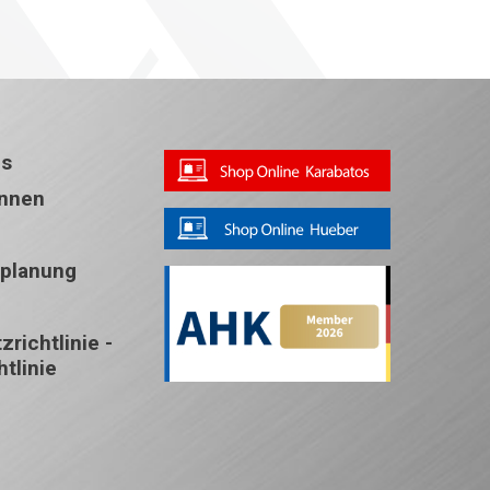
ns
Innen
splanung
richtlinie -
tlinie