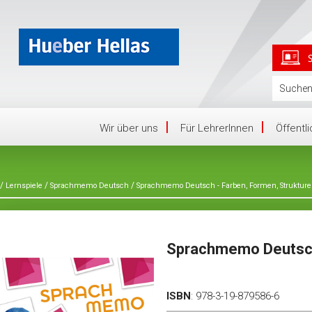
Wir über uns
Für LehrerInnen
Öffentl
/
/
/
Lernspiele
Sprachmemo Deutsch
Sprachmemo Deutsch - Farben, Formen, Struktur
Sprachmemo Deutsch 
ISBN
:
978-3-19-879586-6