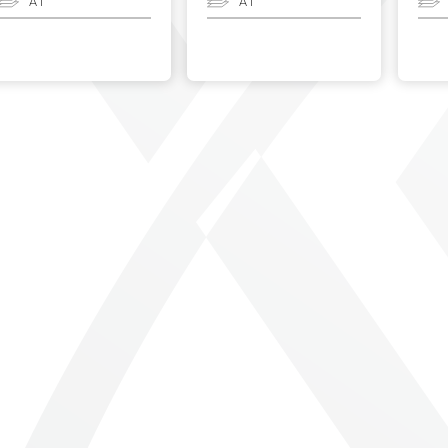
A1
A1