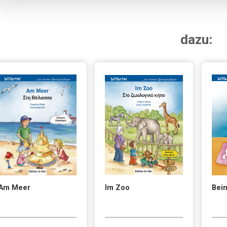
dazu:
Am Meer
Im Zoo
Beim