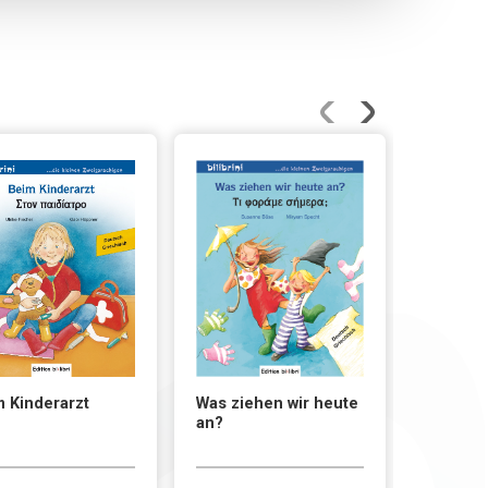
 Kinderarzt
Was ziehen wir heute
1, 2, 3 i
an?
Kinderg