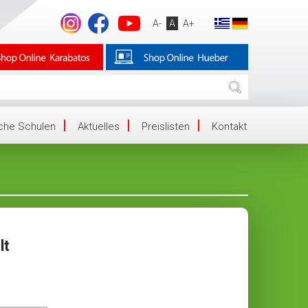
A-
A
A+
iche Schulen
Aktuelles
Preislisten
Kontakt
lt