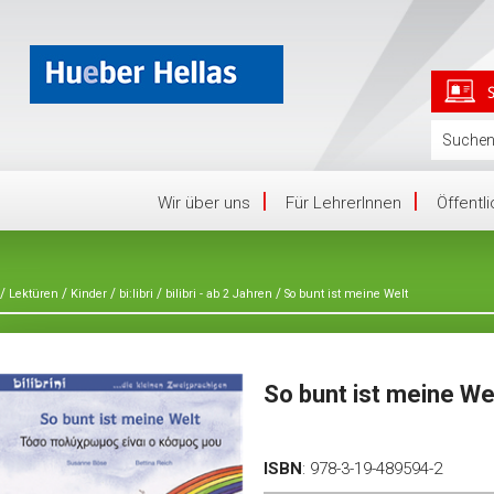
Wir über uns
Für LehrerInnen
Öffentl
/
/
/
/
/
Lektüren
Kinder
bi:libri
bilibri - ab 2 Jahren
So bunt ist meine Welt
So bunt ist meine We
ISBN
:
978-3-19-489594-2