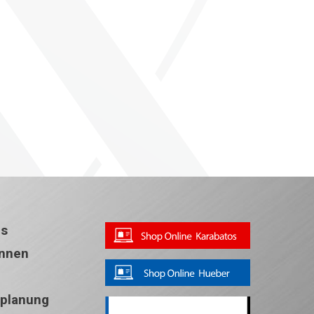
ns
Innen
splanung