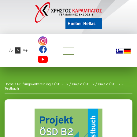
A-
A
A+
/
/
/
/
Home
Prüfungsvorbereitung
ÖSD – B2
Projekt ÖSD B2
Projekt ÖSD B2 –
Testbuch