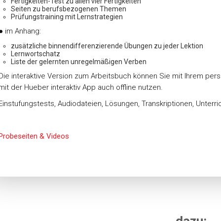
Fertigkeiten-Test zu allen vier Fertigkeiten
Seiten zu berufsbezogenen Themen
Prüfungstraining mit Lernstrategien
● im Anhang:
zusätzliche binnendifferenzierende Übungen zu jeder Lektion
Lernwortschatz
Liste der gelernten unregelmäßigen Verben
Die interaktive Version zum Arbeitsbuch können Sie mit Ihrem per
mit der Hueber interaktiv App auch offline nutzen.
Einstufungstests, Audiodateien, Lösungen, Transkriptionen, Unterri
Probeseiten & Videos