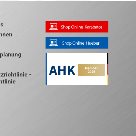
ns
Innen
splanung
richtlinie -
tlinie