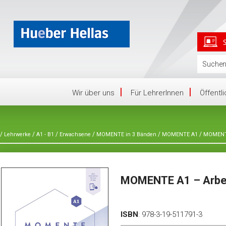
Wir über uns
Für LehrerInnen
Öffentl
/
/
/
/
/
/
Lehrwerke
A1 - B1
Erwachsene
MOMENTE in 3 Bänden
MOMENTE A1
MOMENTE 
MOMENTE A1 – Arbeit
ISBN
:
978-3-19-511791-3