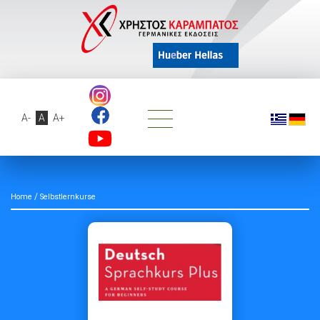
A-
A
A+
/
Home
Selbstlernkurse