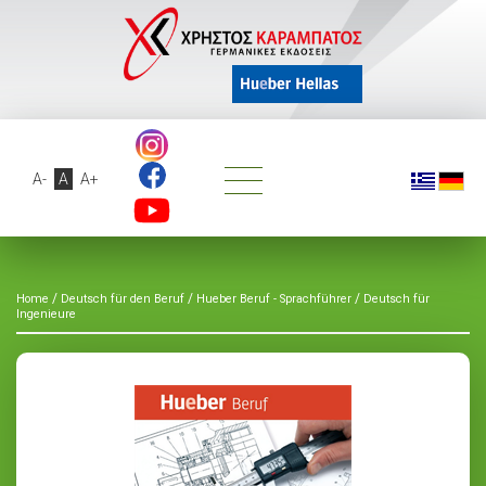
A-
A
A+
/
/
/
Home
Deutsch für den Beruf
Hueber Beruf - Sprachführer
Deutsch für
Ingenieure