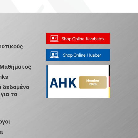
ευτικούς
 Μαθήματος
nks
 δεδομένα
 για τα
ογοι
α