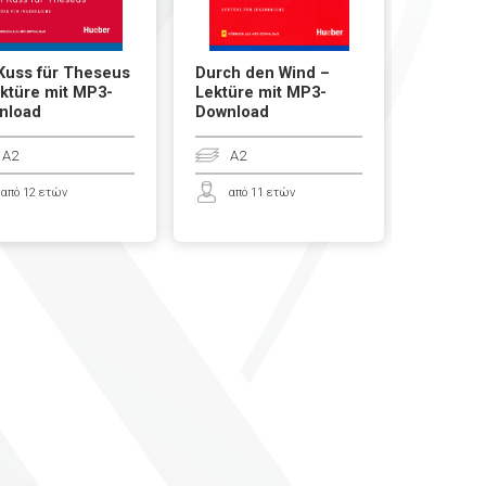
Kuss für Theseus
Durch den Wind –
Falsche
ktüre mit MP3-
Lektüre mit MP3-
Lektüre
nload
Download
Downlo
A2
A2
B1
από 12 ετών
από 11 ετών
από 