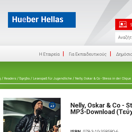
Η Eταιρεία
Για Εκπαιδευτικούς
Δημόσια
/
/
/
/
ή
Readers
Έφηβοι
Lesespaß für Jugendliche
Nelly, Oskar & Co - Stress in der Cli
Nelly, Oskar & Co - S
MP3-Download (Τεύ
ISBN
:
978-3-19-358580-6