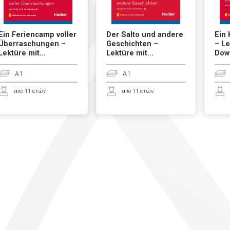
Ein Feriencamp voller
Der Salto und andere
Ein 
Überraschungen –
Geschichten –
– Le
Lektüre mit...
Lektüre mit...
Dow
A1
A1
από 11 ετών
από 11 ετών