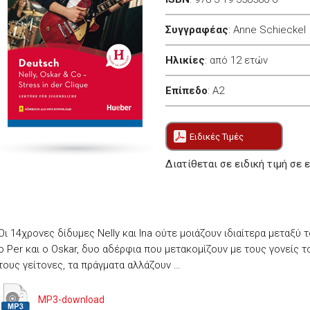
Συγγραφέας
:
Anne Schieckel
Ηλικίες
:
από 12 ετών
Επίπεδο
:
A2
Ειδικές Τιμές
Διατίθεται σε ειδική τιμή σε 
Οι 14χρονες δίδυμες Nelly και Ina ούτε μοιάζουν ιδιαίτερα μεταξύ
ο Per και ο Oskar, δυο αδέρφια που μετακομίζουν με τους γονείς το
τους γείτονες, τα πράγματα αλλάζουν …
MP3-download